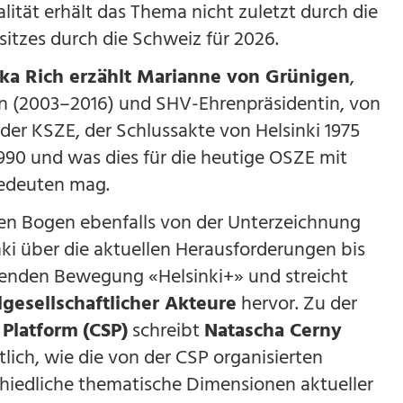
ität erhält das Thema nicht zuletzt durch die
tzes durch die Schweiz für 2026.
ska Rich erzählt Marianne von Grünigen
,
n (2003–2016) und SHV-Ehrenpräsidentin, von
er KSZE, der Schlussakte von Helsinki 1975
1990 und was dies für die heutige OSZE mit
edeuten mag.
en Bogen ebenfalls von der Unterzeichnung
nki über die aktuellen Herausforderungen bis
senden Bewegung «Helsinki+» und streicht
gesellschaftlicher Akteure
hervor. Zu der
y Platform
(CSP)
schreibt
Natascha Cerny
ich, wie die von der CSP organisierten
hiedliche thematische Dimensionen aktueller