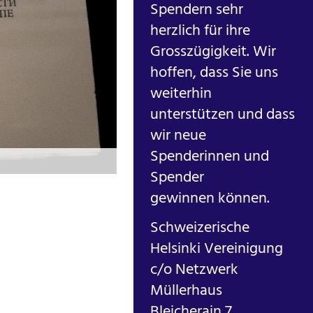
Spendern sehr
herzlich für ihre
Grosszügigkeit. Wir
hoffen, dass Sie uns
weiterhin
unterstützen und dass
wir neue
Spenderinnen und
Schlussakte von Helsinki 1975 Foto:
Spender
gewinnen können.
Schweizerische
Helsinki Vereinigung
c/o Netzwerk
Müllerhaus
Bleicherain 7