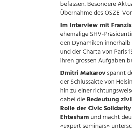
befassen. Besondere Aktual
Übernahme des OSZE-Vorsi
Im Interview mit Franzi
ehemalige SHV-Präsidenti
den Dynamiken innerhalb d
und der Charta von Paris 
ihren grossen Aufgaben b
Dmitri Makarov
spannt d
der Schlussakte von Helsi
hin zu einer richtungswei
dabei die
Bedeutung zivil
Rolle der Civic Solidarit
Ehtesham
und macht deutl
«expert seminars» untersc