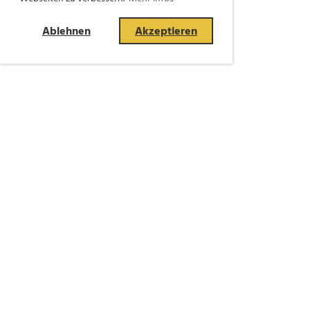
Ablehnen
Akzeptieren
Die SHV braucht Ihre Spende, um
ihre Aktivitäten fortzusetzen und
möglichst zu intensivieren.